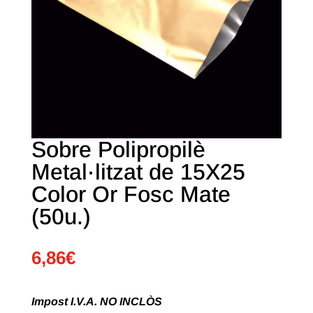
Sobre Polipropilè
Metal·litzat de 15X25
Color Or Fosc Mate
(50u.)
6,86
€
Impost I.V.A. NO INCLÒS