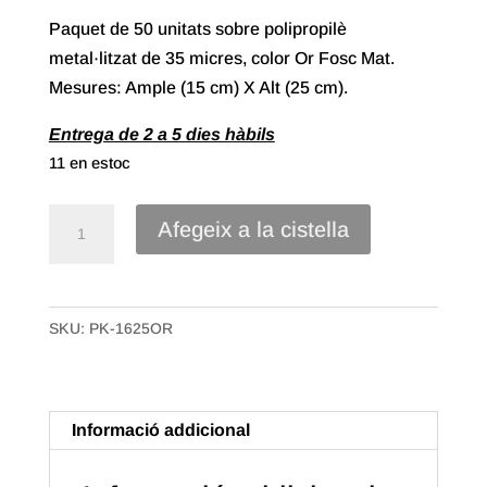
Paquet de 50 unitats sobre polipropilè
metal·litzat de 35 micres, color Or Fosc Mat.
Mesures: Ample (15 cm) X Alt (25 cm).
Entrega de 2 a 5 dies hàbils
11 en estoc
quantitat
Afegeix a la cistella
de
Sobre
Polipropilè
SKU:
PK-1625OR
Metal·litzat
de
15X25
Color
Informació addicional
Or
Fosc