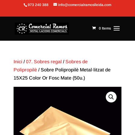
973 240 388
info@comercialramoslleida.com
Obre la barra d'eines
0 Items
Inici
/
07. Sobres regal
/
Sobres de
Polipropilè
/ Sobre Polipropilè Metal·litzat de
15X25 Color Or Fosc Mate (50u.)