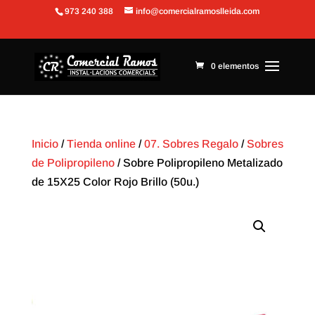
973 240 388
info@comercialramoslleida.com
Abrir barra de herramientas
0 elementos
Inicio
/
Tienda online
/
07. Sobres Regalo
/
Sobres
de Polipropileno
/ Sobre Polipropileno Metalizado
de 15X25 Color Rojo Brillo (50u.)