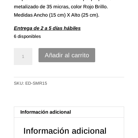
metalizado de 35 micras, color Rojo Brillo.
Medidas Ancho (15 cm) X Alto (25 cm).
Entrega de 2 a 5 días hábiles
6 disponibles
Sobre
Añadir al carrito
Polipropileno
Metalizado
de
SKU:
ED-SMR15
15X25
Color
Rojo
Brillo
Información adicional
(50u.)
cantidad
Información adicional