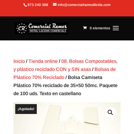
973 240 388
info@comercialramoslleida.com
Abrir barra de herramientas
0 elementos
Inicio
/
Tienda online
/
08. Bolsas Compostables,
y plástico reciclado CON y SIN asas
/
Bolsas de
Plástico 70% Reciclado
/ Bolsa Camiseta
Plástico 70% reciclado de 35×50 50mc. Paquete
de 100 uds. Texto en castellano
¡Agotado!