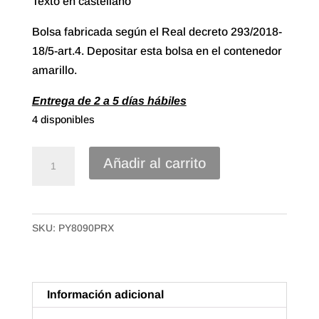
Texto en castellano
Bolsa fabricada según el Real decreto 293/2018-
18/5-art.4. Depositar esta bolsa en el contenedor
amarillo.
Entrega de 2 a 5 días hábiles
4 disponibles
Caja
Añadir al carrito
Bolsa
Camiseta
Plástico
SKU:
PY8090PRX
70%
reciclado
de
80x90
Información adicional
50mc.