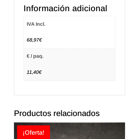
Paquete
Información adicional
de
50
IVA Incl.
uds.
(5
68,97€
paq.)
Texto
€ / paq.
en
castellano
11,40€
cantidad
Productos relacionados
¡Oferta!