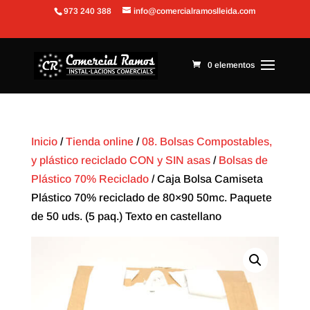
973 240 388
info@comercialramoslleida.com
Abrir barra de herramientas
0 elementos
Inicio
/
Tienda online
/
08. Bolsas Compostables,
y plástico reciclado CON y SIN asas
/
Bolsas de
Plástico 70% Reciclado
/ Caja Bolsa Camiseta
Plástico 70% reciclado de 80×90 50mc. Paquete
de 50 uds. (5 paq.) Texto en castellano