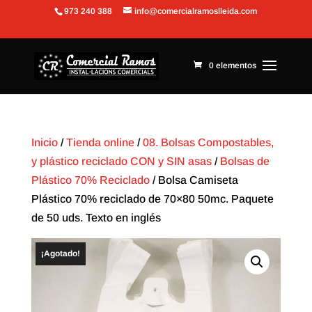
973 240 388
info@comercialramoslleida.com
Abrir barra de herramientas
0 elementos
Inicio
/
Tienda online
/
08. Bolsas Compostables,
y plástico reciclado CON y SIN asas
/
Bolsas de
Plástico 70% Reciclado
/ Bolsa Camiseta
Plástico 70% reciclado de 70×80 50mc. Paquete
de 50 uds. Texto en inglés
¡Agotado!