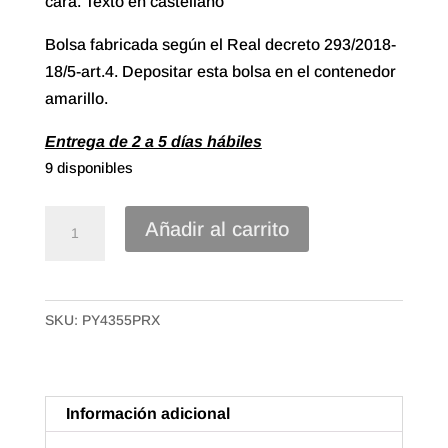
cara. Texto en castellano
Bolsa fabricada según el Real decreto 293/2018-
18/5-art.4. Depositar esta bolsa en el contenedor
amarillo.
Entrega de 2 a 5 días hábiles
9 disponibles
Caja
Añadir al carrito
Bolsa
Camiseta
Plástico
SKU:
PY4355PRX
70%
reciclado
de
43x55
Información adicional
50mc.