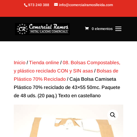
973 240 388
info@comercialramoslleida.com
Abrir barra de herramientas
0 elementos
Inicio
/
Tienda online
/
08. Bolsas Compostables,
y plástico reciclado CON y SIN asas
/
Bolsas de
Plástico 70% Reciclado
/ Caja Bolsa Camiseta
Plástico 70% reciclado de 43×55 50mc. Paquete
de 48 uds. (20 paq.) Texto en castellano