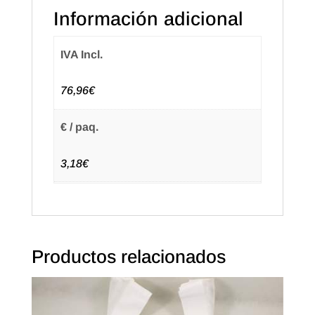
Paquete
Información adicional
de
48
IVA Incl.
uds.
(20
76,96€
paq.)
Texto
€ / paq.
en
castellano
3,18€
cantidad
Productos relacionados