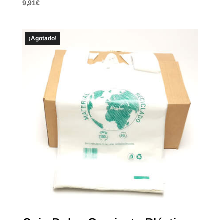
9,91
€
¡Agotado!