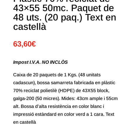
43×55 50mc. Paquet de
48 uts. (20 paq.) Text en
castellà
63,60
€
Impost I.V.A. NO INCLÒS
Caixa de 20 paquets de 1 Kgs. (48 unitats
cadascun), bossa samarreta fabricada en plàstic
70% reciclat polietilè (HDPE) de 43X55 block,
galga-200 (50 micres). Mides: 43cm ample i 55cm
alt. Bossa d’alta resistència en color blanc i
impressió estàndard en color verd a 1 cara. Text
en castellà