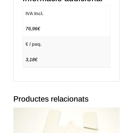
50mc.
Paquet
IVA Incl.
de
48
76,96€
uts.
(20
€ / paq.
paq.)
Text
3,18€
en
castellà
Productes relacionats