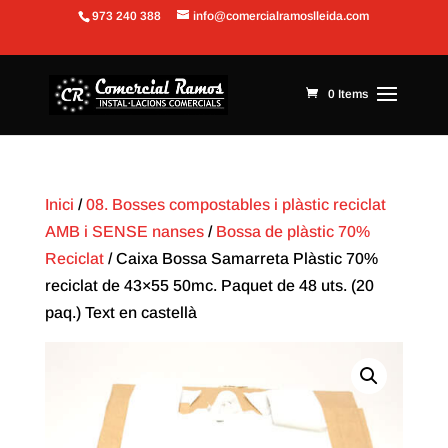
973 240 388
info@comercialramoslleida.com
Obre la barra d'eines
0 Items
Inici
/
08. Bosses compostables i plàstic reciclat
AMB i SENSE nanses
/
Bossa de plàstic 70%
Reciclat
/ Caixa Bossa Samarreta Plàstic 70%
reciclat de 43×55 50mc. Paquet de 48 uts. (20
paq.) Text en castellà