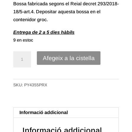
Bossa fabricada segons el Reial decret 293/2018-
18/5-art.4. Depositar aquesta bossa en el
contenidor groc.
Entrega de 2 a 5 dies hàbils
9 en estoc
quantitat
Afegeix a la cistella
de
Caixa
Bossa
SKU:
PY4355PRX
Samarreta
Plàstic
70%
reciclat
Informació addicional
de
43x55
Informació addicional