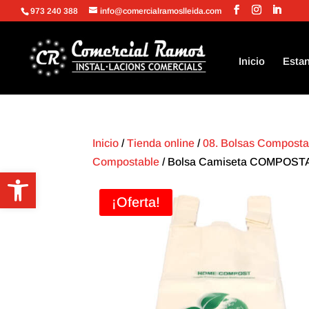
973 240 388
info@comercialramoslleida.com
Inicio
Estan
Inicio
/
Tienda online
/
08. Bolsas Compostab
Compostable
/ Bolsa Camiseta COMPOSTAB
Abrir barra de herramientas
¡Oferta!