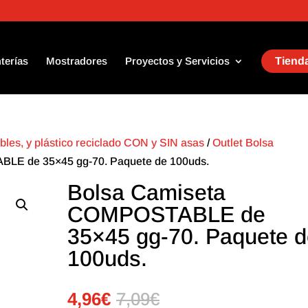
terías
Mostradores
Proyectos y Servicios
Tienda
les, y plástico reciclado CON y SIN asas
/
Outlet Bolsa
LE de 35×45 gg-70. Paquete de 100uds.
Bolsa Camiseta
COMPOSTABLE de
35×45 gg-70. Paquete 
100uds.
4,96
€
7,09
€