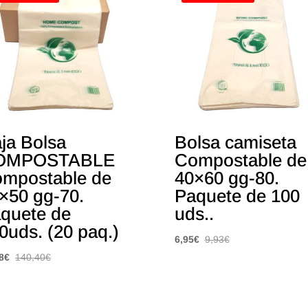
ja Bolsa
Bolsa camiseta
OMPOSTABLE
Compostable de
mpostable de
40×60 gg-80.
×50 gg-70.
Paquete de 100
quete de
uds..
0uds. (20 paq.)
6,95
€
9,93
€
8
€
140,40
€