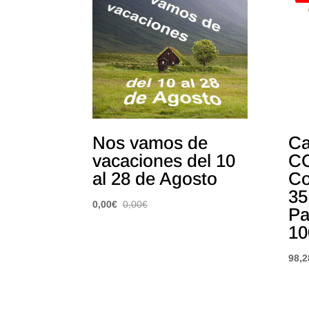
Nos vamos de
Ca
vacaciones del 10
C
al 28 de Agosto
Co
35
0,00
€
0,00
€
Pa
10
98,2