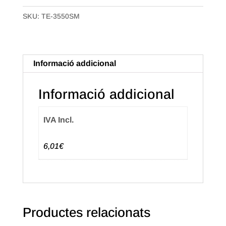
Samarreta
SKU:
TE-3550SM
COMPOSTABLE
de
35x45
gg-
Informació addicional
70.
Paquet
Informació addicional
de
100
IVA Incl.
uts.
6,01€
Productes relacionats