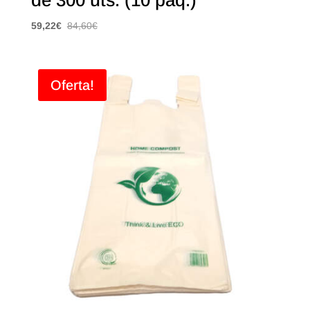
59,22
€
84,60
€
Oferta!