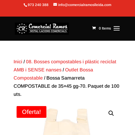
973 240 388
info@comercialramoslleida.com
Obre la barra d'eines
0 Items
Inici
/
08. Bosses compostables i plàstic reciclat
AMB i SENSE nanses
/
Outlet Bossa
Compostable
/ Bossa Samarreta
COMPOSTABLE de 35×45 gg-70. Paquet de 100
uts.
Oferta!