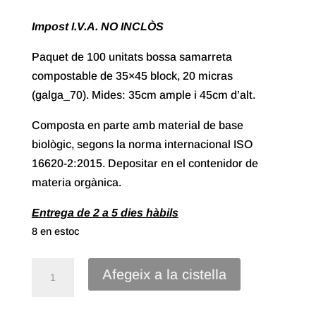
Impost I.V.A. NO INCLÒS
Paquet de 100 unitats bossa samarreta
compostable de 35×45 block, 20 micras
(galga_70). Mides: 35cm ample i 45cm d’alt.
Composta en parte amb material de base
biològic, segons la norma internacional ISO
16620-2:2015. Depositar en el contenidor de
materia orgànica.
Entrega de 2 a 5 dies hàbils
8 en estoc
quantitat
Afegeix a la cistella
de
Bossa