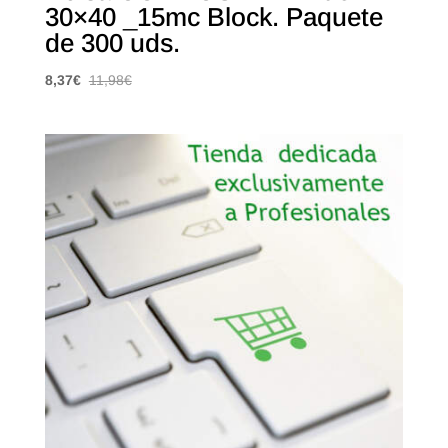
30×40 _15mc Block. Paquete
de 300 uds.
8,37
€
11,98
€