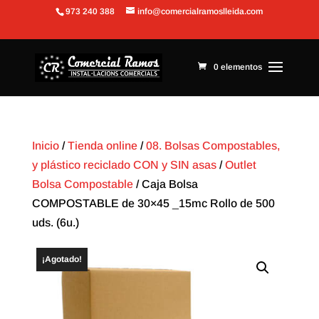
973 240 388
info@comercialramoslleida.com
Abrir barra de herramientas
0 elementos
Inicio
/
Tienda online
/
08. Bolsas Compostables,
y plástico reciclado CON y SIN asas
/
Outlet
Bolsa Compostable
/ Caja Bolsa
COMPOSTABLE de 30×45 _15mc Rollo de 500
uds. (6u.)
¡Agotado!