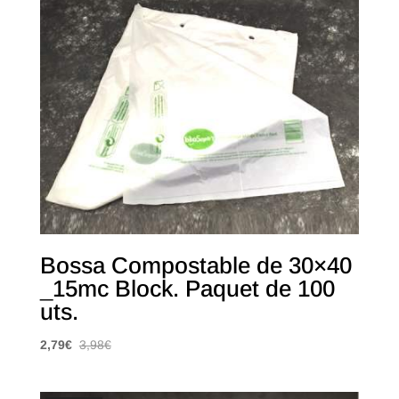
Bossa Compostable de 30×40
_15mc Block. Paquet de 100
uts.
2,79
€
3,98
€