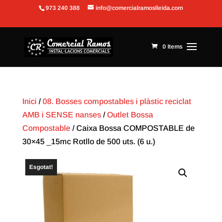
973 240 388
info@comercialramoslleida.com
Obre la barra d'eines
0 Items
Inici
/
08. Bosses compostables i plàstic reciclat
AMB i SENSE nanses
/
Outlet Bossa
Compostable
/ Caixa Bossa COMPOSTABLE de
30×45 _15mc Rotllo de 500 uts. (6 u.)
Esgotat!