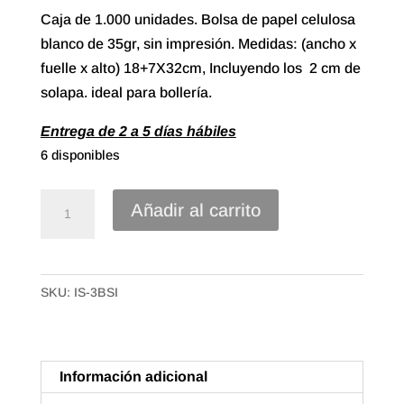
Caja de 1.000 unidades. Bolsa de papel celulosa
blanco de 35gr, sin impresión. Medidas: (ancho x
fuelle x alto) 18+7X32cm, Incluyendo los 2 cm de
solapa. ideal para bollería.
Entrega de 2 a 5 días hábiles
6 disponibles
Bolsa
Añadir al carrito
papel
celulosa
blanca
SKU:
IS-3BSI
de
18+7X32
SIN
impresión.
Información adicional
(1.000u.)