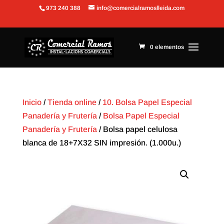
973 240 388
info@comercialramoslleida.com
Abrir barra de herramientas
0 elementos
Inicio
/
Tienda online
/
10. Bolsa Papel Especial
Panadería y Frutería
/
Bolsa Papel Especial
Panadería y Frutería
/ Bolsa papel celulosa
blanca de 18+7X32 SIN impresión. (1.000u.)