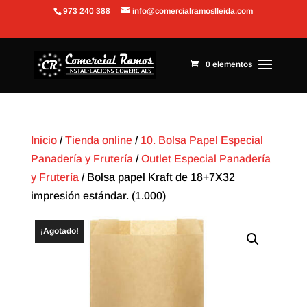
973 240 388
info@comercialramoslleida.com
Abrir barra de herramientas
0 elementos
Inicio
/
Tienda online
/
10. Bolsa Papel Especial
Panadería y Frutería
/
Outlet Especial Panadería
y Frutería
/ Bolsa papel Kraft de 18+7X32
impresión estándar. (1.000)
¡Agotado!