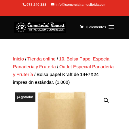
973 240 388
info@comercialramoslleida.com
Abrir barra de herramientas
0 elementos
Inicio
/
Tienda online
/
10. Bolsa Papel Especial
Panadería y Frutería
/
Outlet Especial Panadería
y Frutería
/ Bolsa papel Kraft de 14+7X24
impresión estándar. (1.000)
¡Agotado!