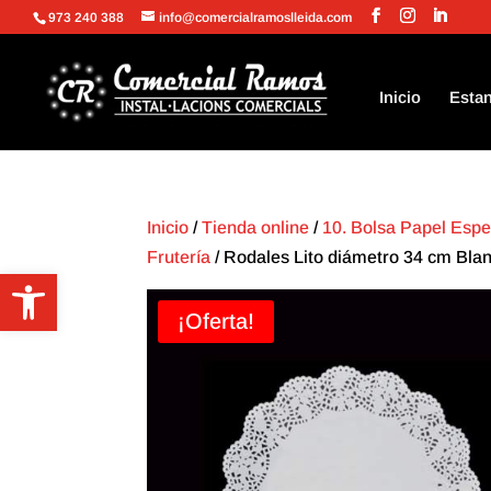
973 240 388
info@comercialramoslleida.com
Inicio
Estan
Inicio
/
Tienda online
/
10. Bolsa Papel Espe
Frutería
/ Rodales Lito diámetro 34 cm Blan
Abrir barra de herramientas
¡Oferta!