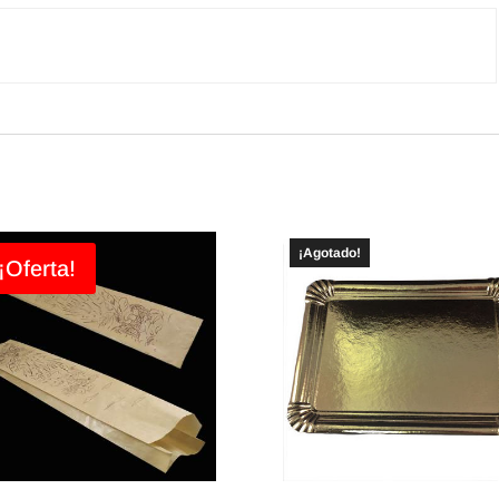
¡Agotado!
¡Oferta!