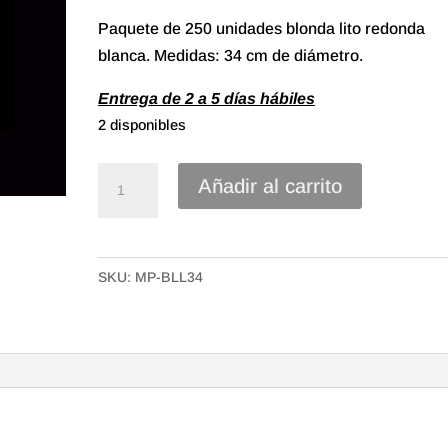
Paquete de 250 unidades blonda lito redonda
blanca. Medidas: 34 cm de diámetro.
Entrega de 2 a 5 días hábiles
2 disponibles
Rodales
Añadir al carrito
Lito
diámetro
34
SKU:
MP-BLL34
cm
Blanco.
cantidad