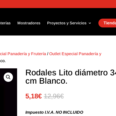
terías
Mostradores
Proyectos y Servicios
Tienda
cial Panadería y Frutería
/
Outlet Especial Panadería y
co.
Rodales Lito diámetro 3
cm Blanco.
5,18
€
12,96
€
Impuesto I.V.A. NO INCLUIDO