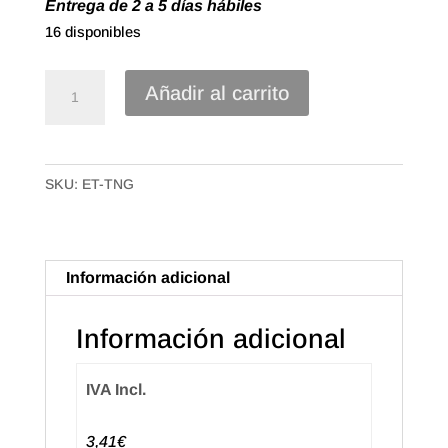
Entrega de 2 a 5 días hábiles
16 disponibles
Rodillo
Añadir al carrito
tinta
para
etiquetadora
SKU:
ET-TNG
Open
cantidad
Información adicional
Información adicional
IVA Incl.
3,41€