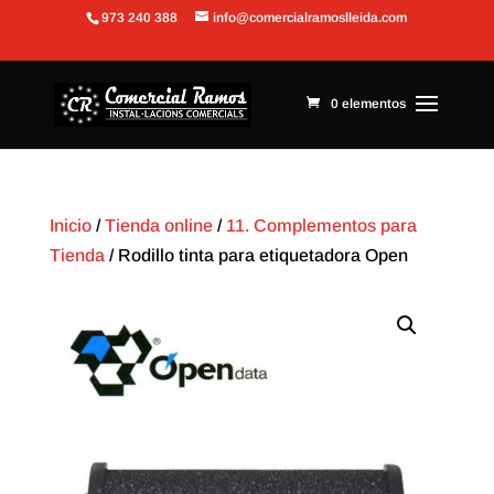
973 240 388
info@comercialramoslleida.com
Abrir barra de herramientas
0 elementos
Inicio
/
Tienda online
/
11. Complementos para
Tienda
/ Rodillo tinta para etiquetadora Open