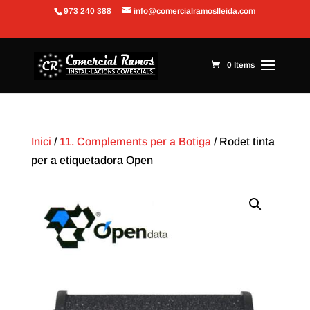
973 240 388
info@comercialramoslleida.com
Obre la barra d'eines
0 Items
Inici
/
11. Complements per a Botiga
/ Rodet tinta
per a etiquetadora Open