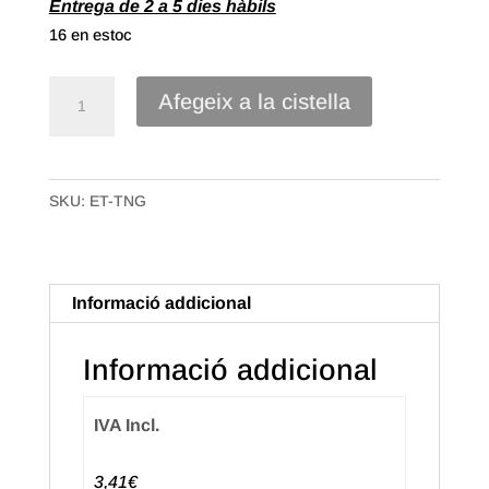
Entrega de 2 a 5 dies hàbils
16 en estoc
quantitat
Afegeix a la cistella
de
Rodet
tinta
SKU:
ET-TNG
per
a
etiquetadora
Open
Informació addicional
Informació addicional
IVA Incl.
3,41€