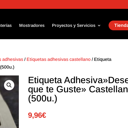
terías
Mostradores
Proyectos y Servicios
Tienda
as adhesivas
/
Etiquetas adhesivas castellano
/ Etiqueta
(500u.)
Etiqueta Adhesiva»Des
que te Guste» Castella
(500u.)
9,96
€