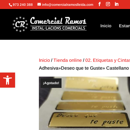
973 240 388
info@comercialramoslleida.com
Inicio
Estan
Inicio
/
Tienda online
/
02. Etiquetas y Cint
Adhesiva»Deseo que te Guste» Castellano 
Abrir barra de herramientas
¡Agotado!