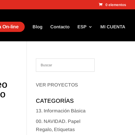
0 elementos
 On-line
Blog
Contacto
ESP
MI CUENTA
eo
VER PROYECTOS
no
CATEGORÍAS
13. Información Bàsica
00. NAVIDAD. Papel
Regalo, Etiquetas