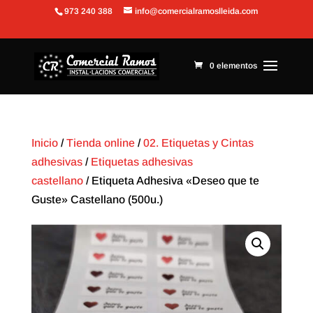
973 240 388
info@comercialramoslleida.com
Abrir barra de herramientas
0 elementos
Inicio
/
Tienda online
/
02. Etiquetas y Cintas
adhesivas
/
Etiquetas adhesivas
castellano
/ Etiqueta Adhesiva «Deseo que te
Guste» Castellano (500u.)