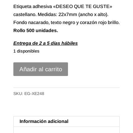
Etiqueta adhesiva «DESEO QUE TE GUSTE»
castellano. Medidas: 22x7mm (ancho x alto).
Fondo nacarado, texto negro y corazón rojo brillo.
Rollo
500 unidades.
Entrega de 2 a 5 días hábiles
1 disponibles
Etiqueta
Añadir al carrito
Adhesiva
"Deseo
que
SKU:
EG-XE248
te
Guste"
Castellano
Información adicional
(500u.)
cantidad