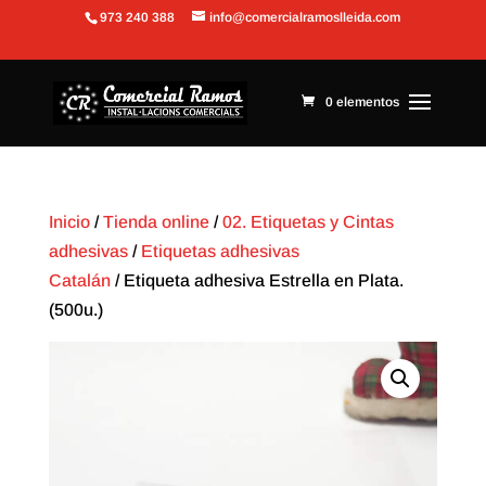
973 240 388
info@comercialramoslleida.com
Abrir barra de herramientas
0 elementos
Inicio
/
Tienda online
/
02. Etiquetas y Cintas
adhesivas
/
Etiquetas adhesivas
Catalán
/ Etiqueta adhesiva Estrella en Plata.
(500u.)