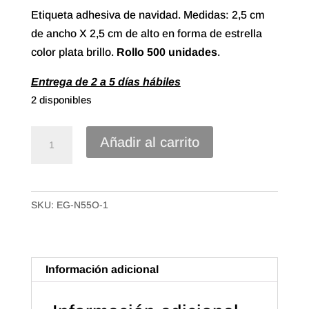
Etiqueta adhesiva de navidad. Medidas: 2,5 cm
de ancho X 2,5 cm de alto en forma de estrella
color plata brillo.
Rollo 500 unidades
.
Entrega de 2 a 5 días hábiles
2 disponibles
Etiqueta
Añadir al carrito
adhesiva
Estrella
en
SKU:
EG-N55O-1
Plata.
(500u.)
cantidad
Información adicional