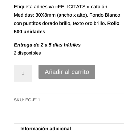
Etiqueta adhesiva «FELICITATS » catalán.
Medidas: 30X8mm (ancho x alto). Fondo Blanco
con puntitos dorado brillo, texto oro brillo.
Rollo
500 unidades
.
Entrega de 2 a 5 días hábiles
2 disponibles
Etiqueta
Añadir al carrito
Adhesiva
"Felicitats"
Catalán
SKU:
EG-E11
(500u.)
cantidad
Información adicional