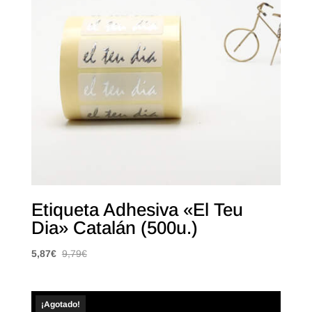
Etiqueta Adhesiva «El Teu
Dia» Catalán (500u.)
5,87
€
9,79
€
¡Agotado!