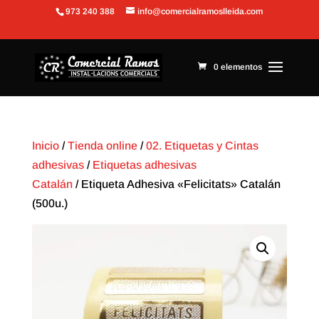
973 240 388
info@comercialramoslleida.com
Abrir barra de herramientas
0 elementos
Inicio
/
Tienda online
/
02. Etiquetas y Cintas
adhesivas
/
Etiquetas adhesivas
Catalán
/ Etiqueta Adhesiva «Felicitats» Catalán
(500u.)