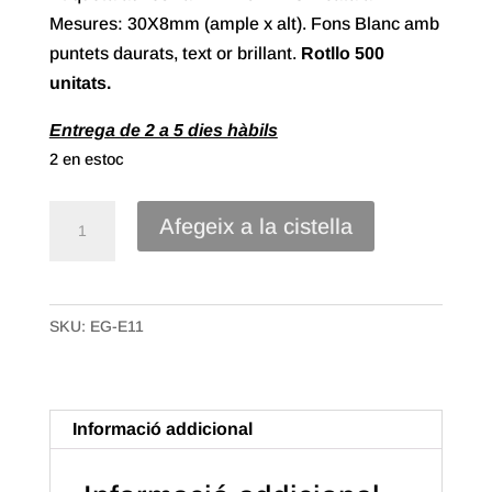
Mesures: 30X8mm (ample x alt). Fons Blanc amb
puntets daurats, text or brillant.
Rotllo 500
unitats.
Entrega de 2 a 5 dies hàbils
2 en estoc
quantitat
Afegeix a la cistella
de
Etiqueta
Adhesiva
SKU:
EG-E11
"Felicitats"
Català
(500u.)
Informació addicional