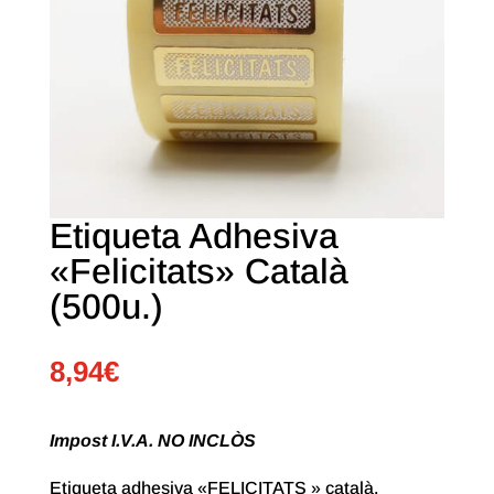
Etiqueta Adhesiva
«Felicitats» Català
(500u.)
8,94
€
Impost I.V.A. NO INCLÒS
Etiqueta adhesiva «FELICITATS » català.