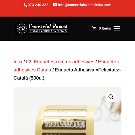
973 240 388
info@comercialramoslleida.com
Obre la barra d'eines
0 Items
Inici
/
02. Etiquetes i cintes adhesives
/
Etiquetes
adhesives Català
/ Etiqueta Adhesiva «Felicitats»
Català (500u.)