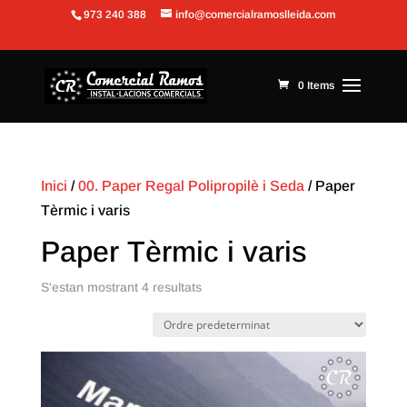
973 240 388
info@comercialramoslleida.com
Obre la barra d'eines
0 Items
Inici
/
00. Paper Regal Polipropilè i Seda
/ Paper
Tèrmic i varis
Paper Tèrmic i varis
S'estan mostrant 4 resultats