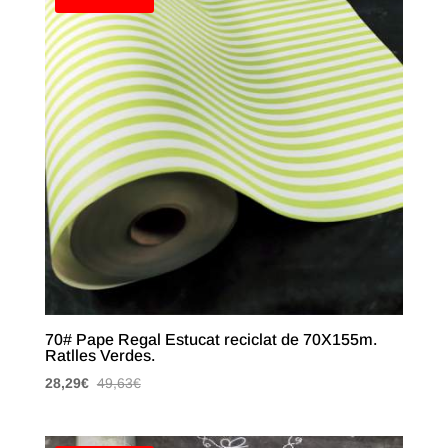
70# Pape Regal Estucat reciclat de 70X155m.
Ratlles Verdes.
28,29
€
49,63
€