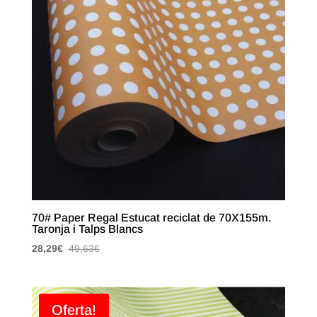
70# Paper Regal Estucat reciclat de 70X155m.
Taronja i Talps Blancs
28,29
€
49,63
€
Oferta!