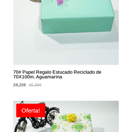
70# Papel Regalo Estucado Reciclado de
70X100m. Aguamarina
29,20
€
46,35
€
Oferta!