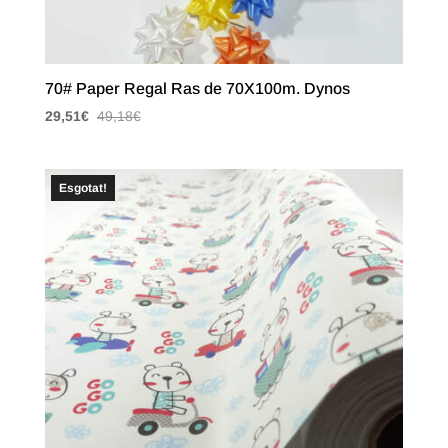
70# Paper Regal Ras de 70X100m. Dynos
29,51
€
49,18
€
Esgotat!