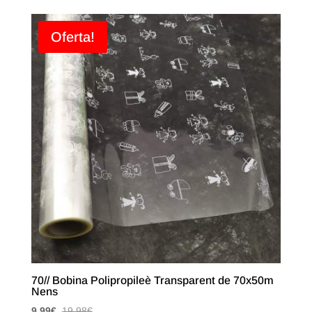
Oferta!
70// Bobina Polipropileè Transparent de 70x50m
Nens
9,99
€
19,98
€