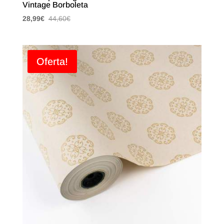
Vintage Borboleta
28,99
€
44,60
€
Oferta!