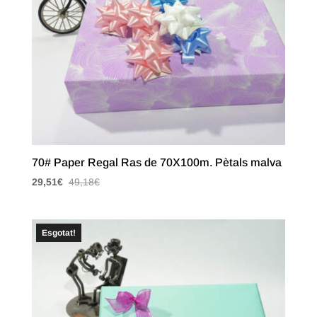
70# Paper Regal Ras de 70X100m. Pètals malva
29,51
€
49,18
€
Esgotat!