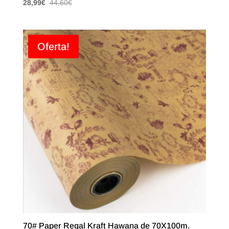
28,99
€
44,60
€
Oferta!
70# Paper Regal Kraft Hawana de 70X100m.