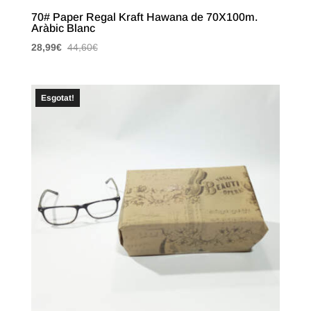
70# Paper Regal Kraft Hawana de 70X100m.
Aràbic Blanc
28,99
€
44,60
€
Esgotat!