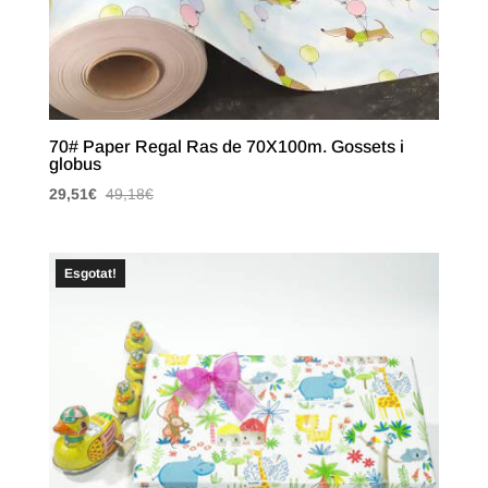
70# Paper Regal Ras de 70X100m. Gossets i
globus
29,51
€
49,18
€
Esgotat!