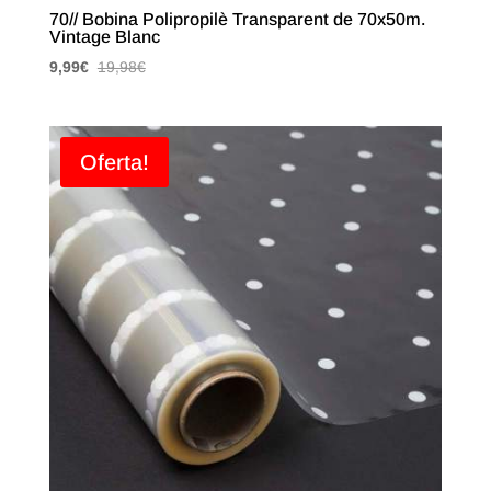
70// Bobina Polipropilè Transparent de 70x50m.
Vintage Blanc
9,99
€
19,98
€
Oferta!