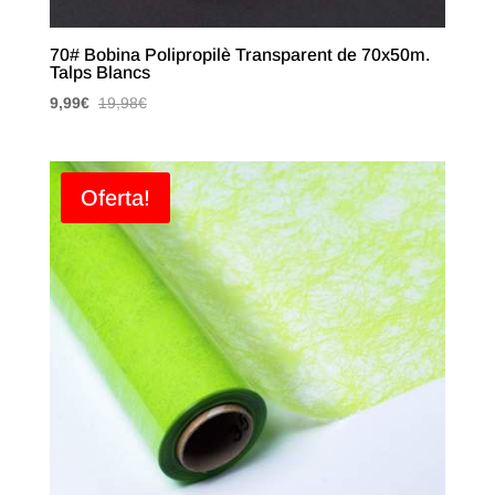
70# Bobina Polipropilè Transparent de 70x50m.
Talps Blancs
9,99
€
19,98
€
Oferta!