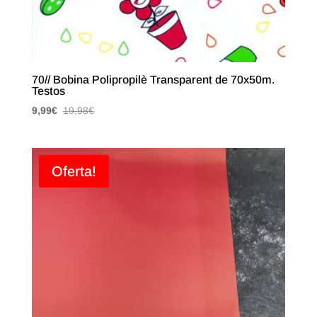
70// Bobina Polipropilè Transparent de 70x50m.
Testos
9,99
€
19,98
€
Oferta!