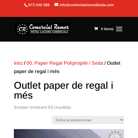
973 240 388
info@comercialramoslleida.com
Obre la barra d'eines
0 Items
Inici
/
00. Paper Regal Polipropilè i Seda
/ Outlet
paper de regal i més
Outlet paper de regal i
més
S'estan mostrant 63 resultats