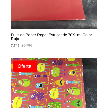
Fulls de Paper Regal Estucat de 70X1m. Color
Rojo
7,74
€
25,79
€
Oferta!