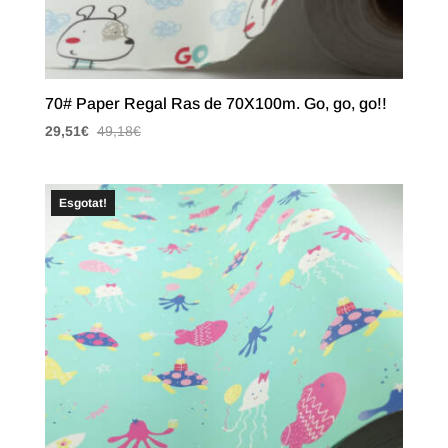
70# Paper Regal Ras de 70X100m. Go, go, go!!
29,51
€
49,18
€
Esgotat!