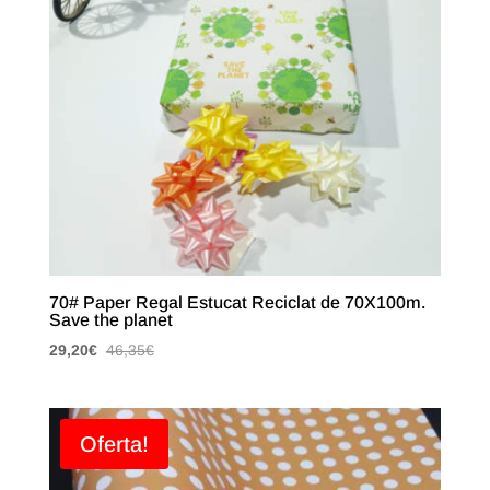
70# Paper Regal Estucat Reciclat de 70X100m.
Save the planet
29,20
€
46,35
€
Oferta!