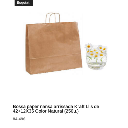
Esgotat!
Bossa paper nansa arrissada Kraft Llis de
42+12X35 Color Natural (250u.)
84,49
€