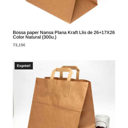
Bossa paper Nansa Plana Kraft Llis de 26+17X26
Color Natural (300u.)
73,15
€
Esgotat!