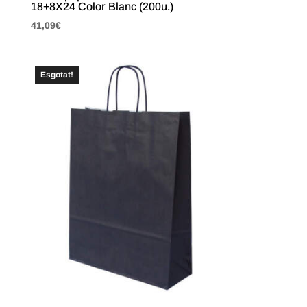
18+8X24 Color Blanc (200u.)
41,09
€
Esgotat!