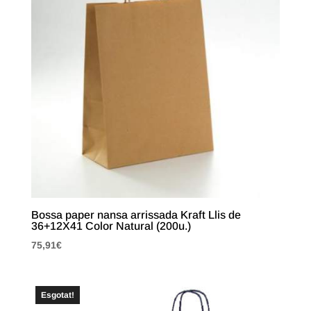
Bossa paper nansa arrissada Kraft Llis de
36+12X41 Color Natural (200u.)
75,91
€
Esgotat!