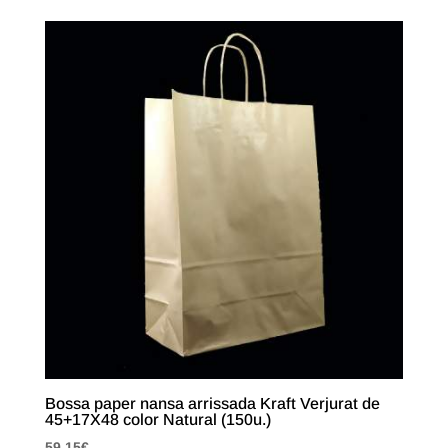
Bossa paper nansa arrissada Kraft Verjurat de
45+17X48 color Natural (150u.)
59,15
€