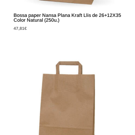
Bossa paper Nansa Plana Kraft Llis de 26+12X35
Color Natural (250u.)
47,81
€