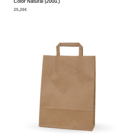
Color Natural (200u.)
25,26
€