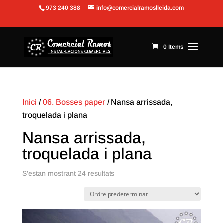
973 240 388
info@comercialramoslleida.com
Obre la barra d'eines
0 Items
Inici
/
06. Bosses paper
/ Nansa arrissada,
troquelada i plana
Nansa arrissada,
troquelada i plana
S'estan mostrant 24 resultats