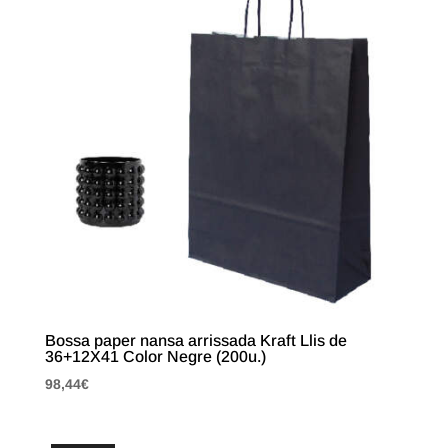
Bossa paper nansa arrissada Kraft Llis de
36+12X41 Color Negre (200u.)
98,44
€