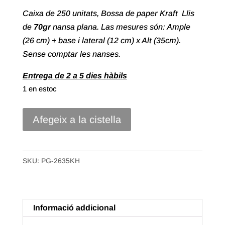
Caixa de 250 unitats, Bossa de paper Kraft Llis
de
7
0gr
nansa plana. Las mesures són: Ample
(26 cm) + base i lateral (12 cm) x Alt (35cm).
Sense comptar les nanses.
Entrega de 2 a 5 dies hàbils
1 en estoc
quantitat
Afegeix a la cistella
de
Bossa
paper
SKU:
PG-2635KH
Nansa
Plana
Kraft
Informació addicional
Llis
de