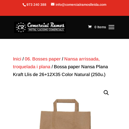
973 240 388
info@comercialramoslleida.com
Obre la barra d'eines
0 Items
Inici
/
06. Bosses paper
/
Nansa arrissada,
troquelada i plana
/ Bossa paper Nansa Plana
Kraft Llis de 26+12X35 Color Natural (250u.)