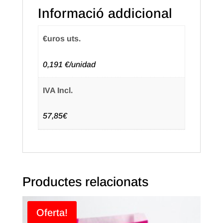
Informació addicional
26+12X35
Color
Natural
€uros uts.
(250u.)
0,191 €/unidad
IVA Incl.
57,85€
Productes relacionats
Oferta!