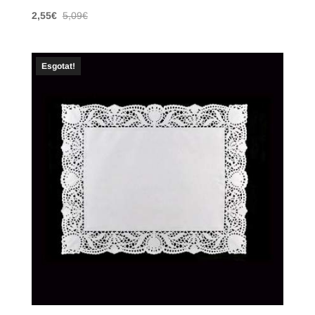
2,55
€
5,09
€
Esgotat!