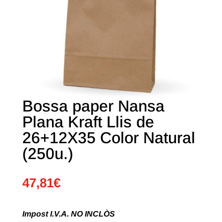
Bossa paper Nansa
Plana Kraft Llis de
26+12X35 Color Natural
(250u.)
47,81
€
Impost I.V.A. NO INCLÒS