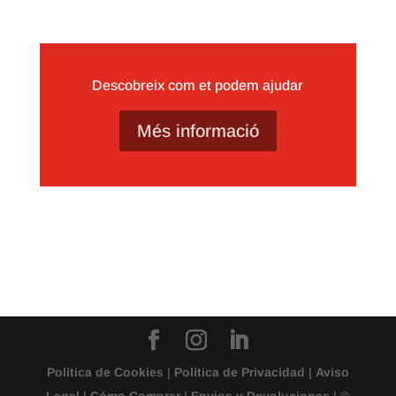
Descobreix com et podem ajudar
Més informació
Política de Cookies
|
Política de Privacidad
|
Aviso
Legal
|
Cómo Comprar
|
Envios y Devoluciones
| ©