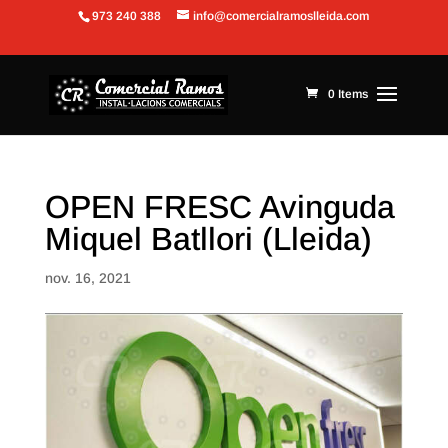
973 240 388
info@comercialramoslleida.com
Obre la barra d'eines
0 Items
OPEN FRESC Avinguda
Miquel Batllori (Lleida)
nov. 16, 2021