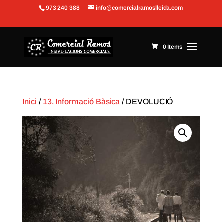
973 240 388
info@comercialramoslleida.com
Obre la barra d'eines
0 Items
Inici
/
13. Informació Bàsica
/ DEVOLUCIÓ