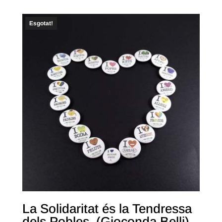
Esgotat!
La Solidaritat és la Tendressa
dels Pobles. (Gioconda Belli)