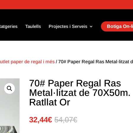
tatgeries
Taulells
Projectes i Serveis
Botiga On-l
utlet paper de regal i més
/ 70# Paper Regal Ras Metal·litzat 
70# Paper Regal Ras
Metal·litzat de 70X50m.
Ratllat Or
32,44
€
54,07
€