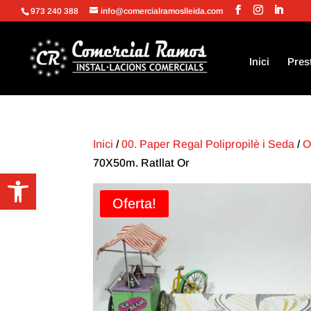
973 240 388
info@comercialramoslleida.com
Inici
Pres
Inici
/
00. Paper Regal Polipropilè i Seda
/
O
70X50m. Ratllat Or
Obre la barra d'eines
Oferta!