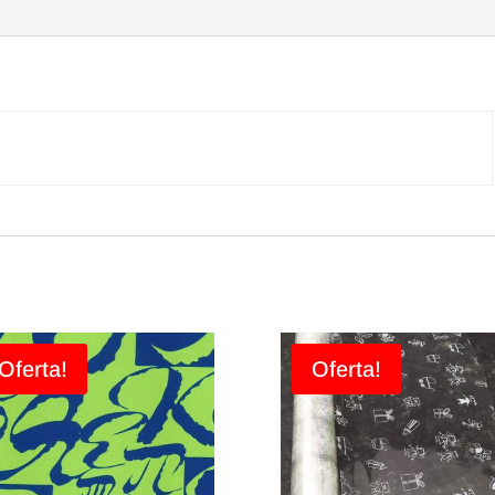
de
70X50m.
Ratllat
Or
Oferta!
Oferta!