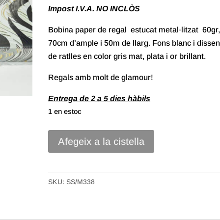
Impost I.V.A. NO INCLÒS
Bobina paper de regal estucat metal·litzat 60gr
70cm d’ample i 50m de llarg. Fons blanc i disse
de ratlles en color gris mat, plata i or brillant.
Regals amb molt de glamour!
Entrega de 2 a 5 dies hàbils
1 en estoc
quantitat
Afegeix a la cistella
de
70#
Paper
SKU:
SS/M338
Regal
Ras
Metal·litzat