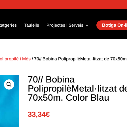
tatgeries
Taulells
Projectes i Serveis
Botiga On-l
olipropilè i Més
/ 70// Bobina PolipropilèMetal·litzat de 70x50m
70// Bobina
PolipropilèMetal·litzat d
70x50m. Color Blau
33,34
€