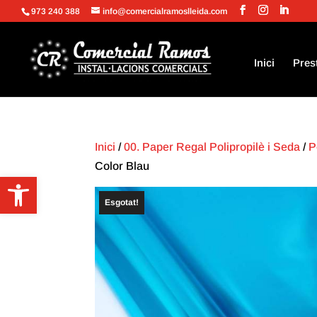
973 240 388
info@comercialramoslleida.com
Inici
Pres
Inici
/
00. Paper Regal Polipropilè i Seda
/
P
Color Blau
Obre la barra d'eines
Esgotat!