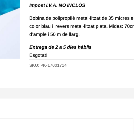
Impost I.V.A. NO INCLÒS
Bobina de polipropilè metal·litzat de 35 micres e
color blau i revers metal·litzat plata. Mides: 70
d’ample i 50 m de llarg.
Entrega de 2 a 5 dies hàbils
Esgotat!
SKU:
PK-17001714