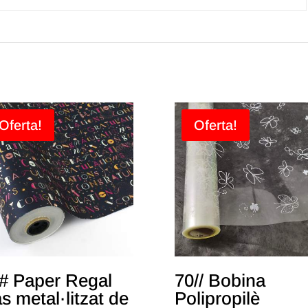
Oferta!
Oferta!
# Paper Regal
70// Bobina
s metal·litzat de
Polipropilè