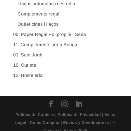
Llaços automàtics i estrella
Complements regal
Outlet cines i llaços
00. Paper Regal Polipropilè i Seda
11. Complements per a Botiga
01. Sant Jordi
10. Outlets
12. Hosteleria
Política de Cookies
|
Política de Privacidad
|
Aviso
Legal
|
Cómo Comprar
|
Envios y Devoluciones
| ©
Comercial Ramos 2026