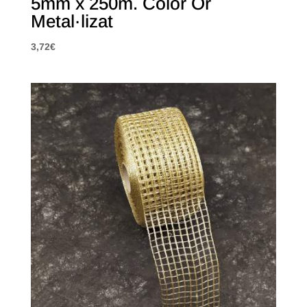
5mm x 250m. Color Or
Metal·lizat
3,72
€