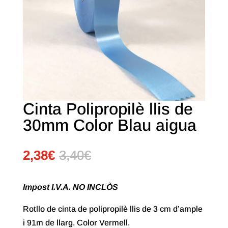
Cinta Polipropilè llis de
30mm Color Blau aigua
2,38
€
3,40
€
Impost I.V.A. NO INCLÒS
Rotllo de cinta de polipropilè llis de 3 cm d’ample
i 91m de llarg. Color Vermell.