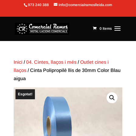
973 240 388
info@comercialramoslleida.com
Obre la barra d'eines
0 Items
Inici
/
04. Cintes, llaços i més
/
Outlet cines i
llaços
/ Cinta Polipropilè llis de 30mm Color Blau
aigua
Esgotat!