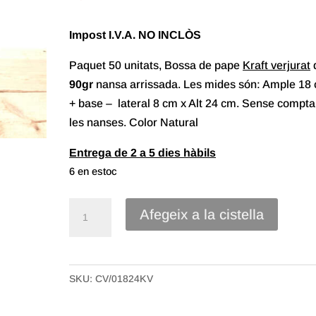
Impost I.V.A. NO INCLÒS
Paquet 50 unitats, Bossa de pape
Kraft verjurat
90gr
nansa arrissada. Les mides són: Ample 18
+ base – lateral 8 cm x Alt 24 cm. Sense compta
les nanses. Color Natural
Entrega de 2 a 5 dies hàbils
6 en estoc
quantitat
Afegeix a la cistella
de
Bossa
paper
SKU:
CV/01824KV
Kraft
Verjurat