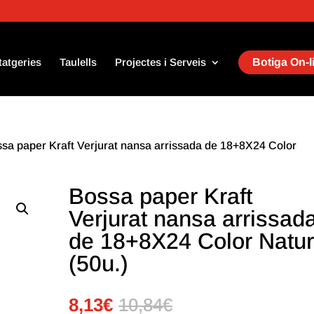
tatgeries
Taulells
Projectes i Serveis
Botiga On-l
ssa paper Kraft Verjurat nansa arrissada de 18+8X24 Color
Bossa paper Kraft
Verjurat nansa arrissad
de 18+8X24 Color Natur
(50u.)
8,13
€
10,84
€