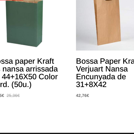
ssa paper Kraft
Bossa Paper Kra
is nansa arrissada
Verjuart Nansa
 44+16X50 Color
Encunyada de
rd. (50u.)
31+8X42
5
€
25,36
€
42,76
€