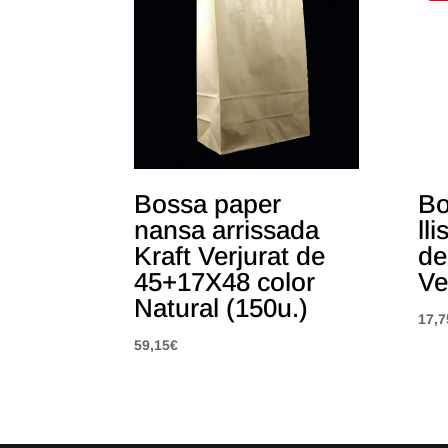
Bossa paper
Bo
nansa arrissada
ll
Kraft Verjurat de
de
45+17X48 color
Ve
Natural (150u.)
17,7
59,15
€