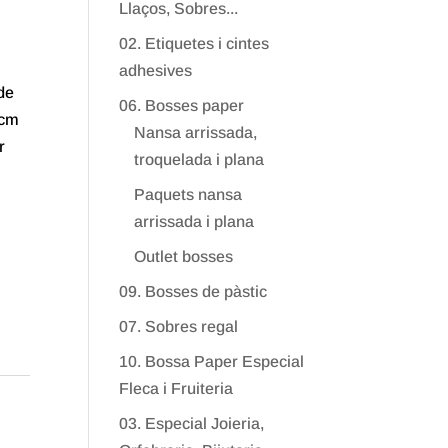
Llaços, Sobres...
02. Etiquetes i cintes
adhesives
de
06. Bosses paper
 cm
Nansa arrissada,
r
troquelada i plana
Paquets nansa
arrissada i plana
Outlet bosses
09. Bosses de pàstic
07. Sobres regal
10. Bossa Paper Especial
Fleca i Fruiteria
03. Especial Joieria,