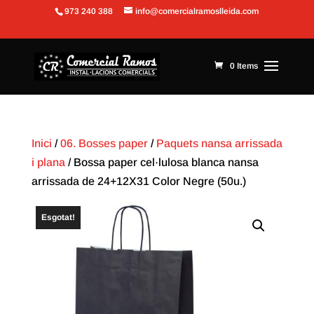
973 240 388
info@comercialramoslleida.com
Obre la barra d'eines
0 Items
Inici
/
06. Bosses paper
/
Paquets nansa arrissada
i plana
/ Bossa paper cel·lulosa blanca nansa
arrissada de 24+12X31 Color Negre (50u.)
Esgotat!