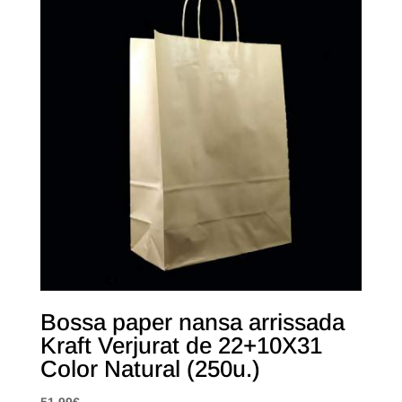
Bossa paper nansa arrissada
Kraft Verjurat de 22+10X31
Color Natural (250u.)
51,99
€