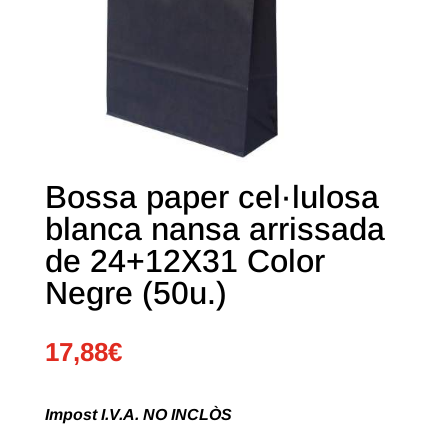
Bossa paper cel·lulosa
blanca nansa arrissada
de 24+12X31 Color
Negre (50u.)
17,88
€
Impost I.V.A. NO INCLÒS