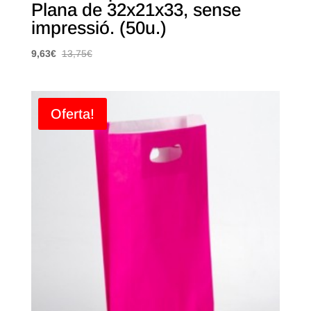
Plana de 32x21x33, sense
impressió. (50u.)
9,63
€
13,75
€
Oferta!