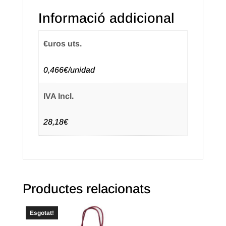
32+12X41
Informació addicional
Color
Blau
€uros uts.
Fosc
(50u.)
0,466€/unidad
IVA Incl.
28,18€
Productes relacionats
Esgotat!