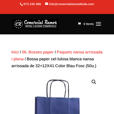
973 240 388
info@comercialramoslleida.com
Obre la barra d'eines
0 Items
Inici
/
06. Bosses paper
/
Paquets nansa arrissada
i plana
/ Bossa paper cel·lulosa blanca nansa
arrissada de 32+12X41 Color Blau Fosc (50u.)