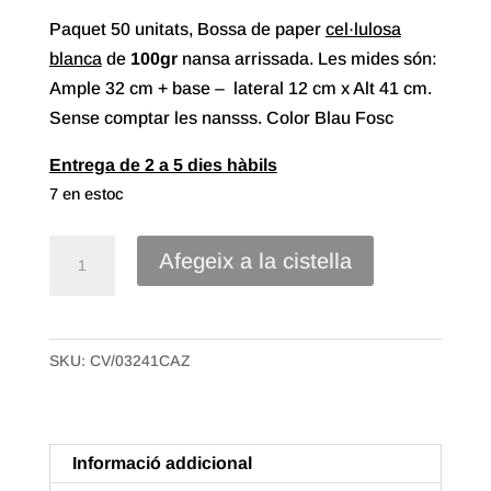
Paquet 50 unitats, Bossa de paper
cel·lulosa
blanca
de
100gr
nansa arrissada. Les mides són:
Ample 32 cm + base – lateral 12 cm x Alt 41 cm.
Sense comptar les nansss. Color Blau Fosc
Entrega de 2 a 5 dies hàbils
7 en estoc
quantitat
Afegeix a la cistella
de
Bossa
paper
SKU:
CV/03241CAZ
cel·lulosa
blanca
nansa
arrissada
Informació addicional
de