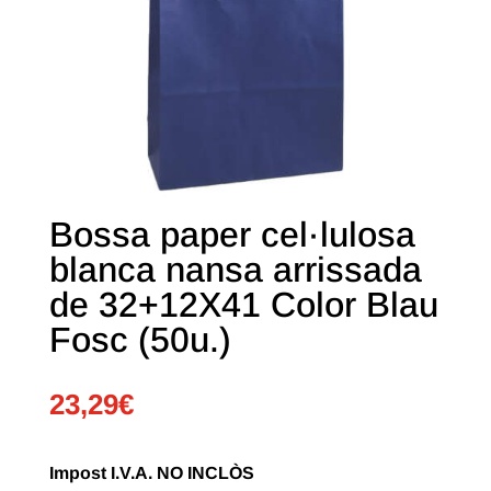
Bossa paper cel·lulosa
blanca nansa arrissada
de 32+12X41 Color Blau
Fosc (50u.)
23,29
€
Impost I.V.A. NO INCLÒS