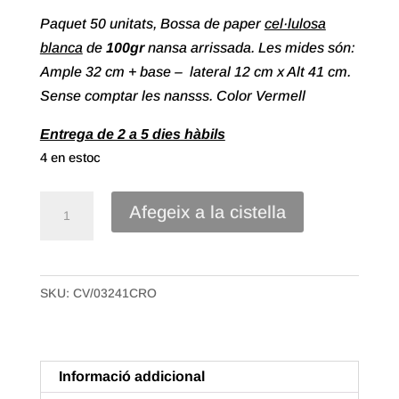
Paquet 50 unitats, Bossa de paper
cel·lulosa
blanca
de
100gr
nansa arrissada. Les mides són:
Ample 32 cm + base – lateral 12 cm x Alt 41 cm.
Sense comptar les nansss. Color Vermell
Entrega de 2 a 5 dies hàbils
4 en estoc
quantitat
Afegeix a la cistella
de
Bossa
paper
SKU:
CV/03241CRO
cel·lulosa
blanca
nansa
arrissada
Informació addicional
de