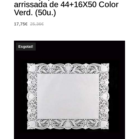
arrissada de 44+16X50 Color
Verd. (50u.)
17,75
€
25,36
€
Esgotat!