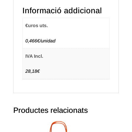
32+12X41
Informació addicional
Color
Vermell
€uros uts.
(50u.)
0,466€/unidad
IVA Incl.
28,18€
Productes relacionats