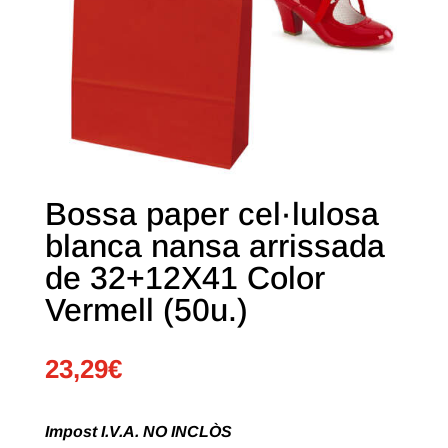
Bossa paper cel·lulosa
blanca nansa arrissada
de 32+12X41 Color
Vermell (50u.)
23,29
€
Impost I.V.A. NO INCLÒS