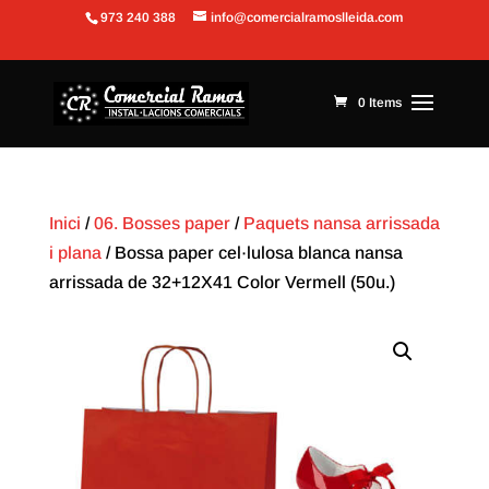
973 240 388
info@comercialramoslleida.com
Obre la barra d'eines
0 Items
Inici
/
06. Bosses paper
/
Paquets nansa arrissada
i plana
/ Bossa paper cel·lulosa blanca nansa
arrissada de 32+12X41 Color Vermell (50u.)