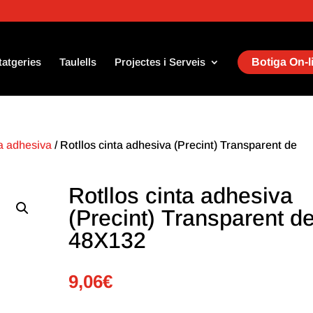
tatgeries
Taulells
Projectes i Serveis
Botiga On-l
a adhesiva
/ Rotllos cinta adhesiva (Precint) Transparent de
Rotllos cinta adhesiva
(Precint) Transparent d
48X132
9,06
€