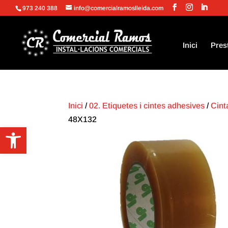
973 240 388
info@comercialramoslleida.com
Inici
Pres
Inici
/
02. Etiquetes i cintes adhesives
/
Cint
48X132
Obre la barra d'eines