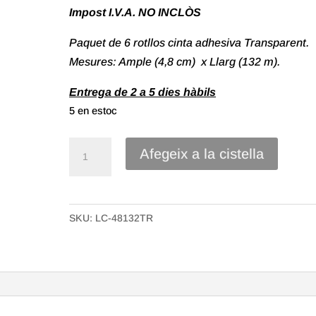
Impost I.V.A. NO INCLÒS
Paquet de 6 rotllos cinta adhesiva Transparent.
Mesures: Ample (4,8 cm) x Llarg (132 m).
Entrega de 2 a 5 dies hàbils
5 en estoc
quantitat
Afegeix a la cistella
de
Rotllos
cinta
SKU:
LC-48132TR
adhesiva
(Precint)
Transparent
de
48X132