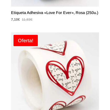
Etiqueta Adhesiva «Love For Ever», Rosa (250u.)
7,10
€
11,83
€
Oferta!