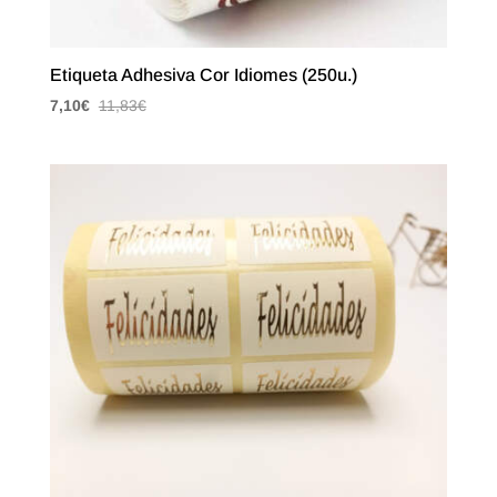
Etiqueta Adhesiva Cor Idiomes (250u.)
7,10
€
11,83
€