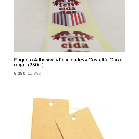
Etiqueta Adhesiva «Felicidades» Castellà. Caixa
regal. (250u.)
8,28
€
11,83
€