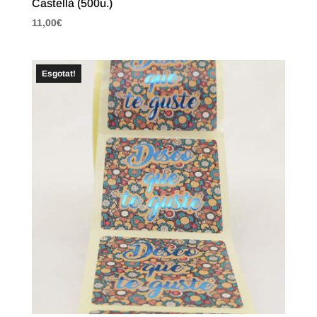
Castellà (500u.)
11,00
€
Esgotat!