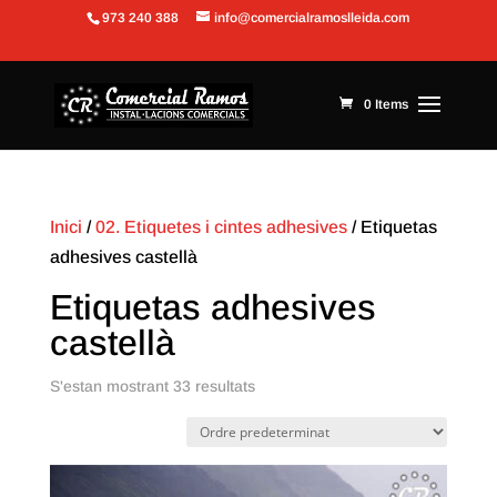
973 240 388
info@comercialramoslleida.com
Obre la barra d'eines
0 Items
Inici
/
02. Etiquetes i cintes adhesives
/ Etiquetas
adhesives castellà
Etiquetas adhesives
castellà
S'estan mostrant 33 resultats