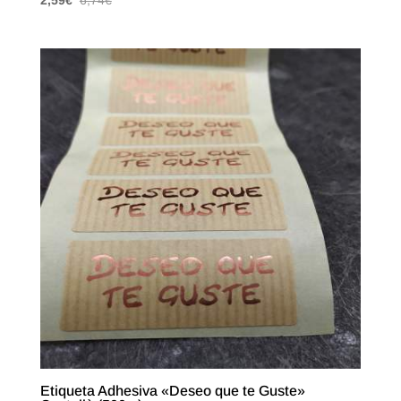
2,59
€
6,74
€
Etiqueta Adhesiva «Deseo que te Guste»