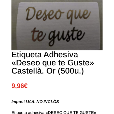
Etiqueta Adhesiva
«Deseo que te Guste»
Castellà. Or (500u.)
9,96
€
Impost I.V.A. NO INCLÒS
Etiqueta adhesiva «DESEO QUE TE GUSTE»