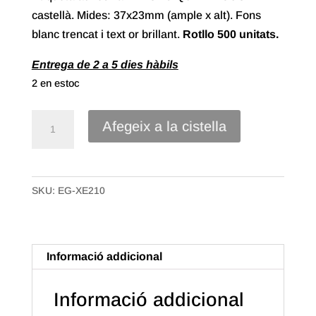
castellà. Mides: 37x23mm (ample x alt). Fons
blanc trencat i text or brillant.
Rotllo 500 unitats.
Entrega de 2 a 5 dies hàbils
2 en estoc
quantitat
Afegeix a la cistella
de
Etiqueta
Adhesiva
SKU:
EG-XE210
"Deseo
que
te
Guste"
Informació addicional
Castellà.
Or
Informació addicional
(500u.)