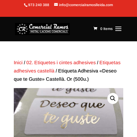
973 240 388
info@comercialramoslleida.com
Obre la barra d'eines
0 Items
Inici
/
02. Etiquetes i cintes adhesives
/
Etiquetas
adhesives castellà
/ Etiqueta Adhesiva «Deseo
que te Guste» Castellà. Or (500u.)