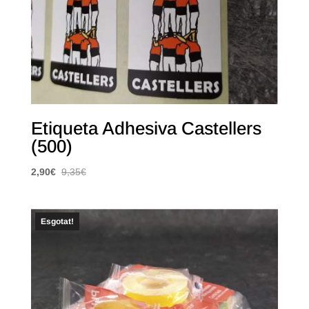
Etiqueta Adhesiva Castellers
(500)
2,90
€
9,35
€
Esgotat!