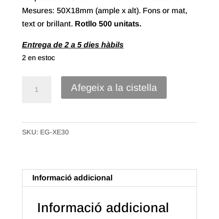
Mesures: 50X18mm (ample x alt). Fons or mat,
text or brillant.
Rotllo 500 unitats.
Entrega de 2 a 5 dies hàbils
2 en estoc
quantitat
Afegeix a la cistella
de
Etiqueta
Adhesiva
SKU:
EG-XE30
"Felicidades"
Castellà
(500u.)
Informació addicional
Informació addicional