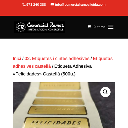
973 240 388
info@comercialramoslleida.com
Obre la barra d'eines
0 Items
Inici
/
02. Etiquetes i cintes adhesives
/
Etiquetas
adhesives castellà
/ Etiqueta Adhesiva
«Felicidades» Castellà (500u.)