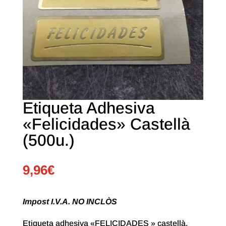
Etiqueta Adhesiva
«Felicidades» Castellà
(500u.)
9,96
€
Impost I.V.A. NO INCLÒS
Etiqueta adhesiva «FELICIDADES » castellà.