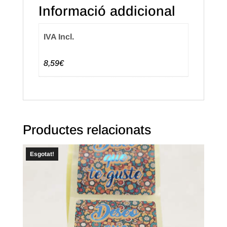
Informació addicional
Català
(250u.)
IVA Incl.
8,59€
Productes relacionats
Esgotat!