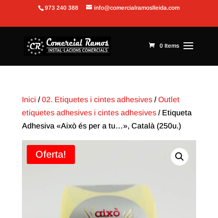
973 240 388
info@comercialramoslleida.com
Obre la barra d'eines
0 Items
Inici
/
02. Etiquetes i cintes adhesives
/
Outlet
etiquetes adhesives i cintes adhesives
/ Etiqueta
Adhesiva «Això és per a tu…», Català (250u.)
Oferta!