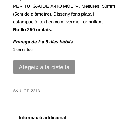
PER TU, GAUDEIX-HO MOLT» . Mesures: 50mm
(5cm de diàmetre). Disseny fons plata i
estampació text en color vermell or brillant.
Rotllo
250 unitats.
Entrega de 2 a 5 dies hàbils
1 en estoc
quantitat
Afegeix a la cistella
de
Etiqueta
Adhesiva
SKU:
GP-2213
"Això
és
per
Informació addicional
a
tu...",