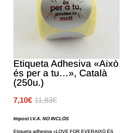
Etiqueta Adhesiva «Això
és per a tu…», Català
(250u.)
7,10
€
11,83
€
Impost I.V.A. NO INCLÒS
Etiqueta adhesiva «LOVE FOR EVERAIXÒ ÉS