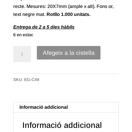
recte. Mesures: 20X7mm (ample x alt). Fons or,
text negre mat.
Rotllo
1.000 unitats.
Entrega de 2 a 5 dies hàbils
6 en estoc
quantitat
Afegeix a la cistella
de
Etiqueta
Adhesiva
SKU:
EG-C49
"Diamant"
Català,
Or.
(1.000u.)
Informació addicional
Informació addicional