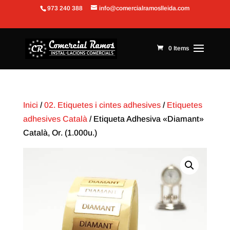
973 240 388
info@comercialramoslleida.com
Obre la barra d'eines
0 Items
Inici
/
02. Etiquetes i cintes adhesives
/
Etiquetes
adhesives Català
/ Etiqueta Adhesiva «Diamant»
Català, Or. (1.000u.)