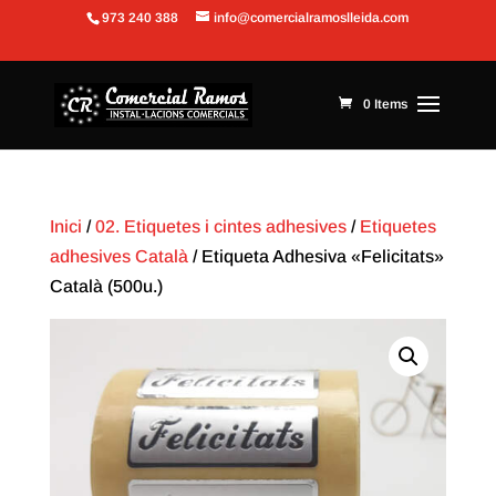
973 240 388
info@comercialramoslleida.com
Obre la barra d'eines
0 Items
Inici
/
02. Etiquetes i cintes adhesives
/
Etiquetes
adhesives Català
/ Etiqueta Adhesiva «Felicitats»
Català (500u.)