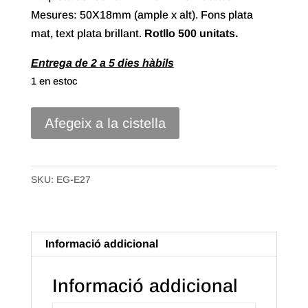
Mesures: 50X18mm (ample x alt). Fons plata
mat, text plata brillant.
Rotllo
500 unitats.
Entrega de 2 a 5 dies hàbils
1 en estoc
quantitat
Afegeix a la cistella
de
Etiqueta
Adhesiva
SKU:
EG-E27
"Felicitats"
Català
(500u.)
Informació addicional
Informació addicional