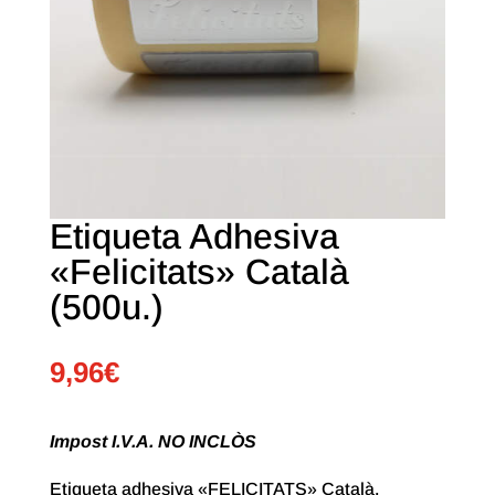
Etiqueta Adhesiva
«Felicitats» Català
(500u.)
9,96
€
Impost I.V.A. NO INCLÒS
Etiqueta adhesiva «FELICITATS» Català.