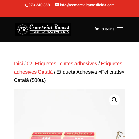
973 240 388
info@comercialramoslleida.com
Obre la barra d'eines
0 Items
Inici
/
02. Etiquetes i cintes adhesives
/
Etiquetes
adhesives Català
/ Etiqueta Adhesiva «Felicitats»
Català (500u.)