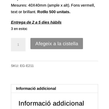
Mesures: 40X40mm (ample x alt). Fons vermell,
text or brillant.
Rotllo
500 unitats.
Entrega de 2 a 5 dies hàbils
3 en estoc
quantitat
Afegeix a la cistella
de
Etiqueta
Adhesiva
SKU:
EG-E211
"Felicitats"
Català
(500u.)
Informació addicional
Informació addicional