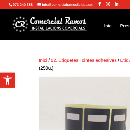
973 240 388
info@comercialramoslleida.com
Inici
Pres
Inici
/
02. Etiquetes i cintes adhesives
/
Etiq
(250u.)
Obre la barra d'eines