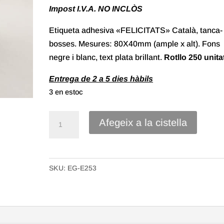
Impost I.V.A. NO INCLÒS
Etiqueta adhesiva «FELICITATS» Català, tanca-
bosses. Mesures: 80X40mm (ample x alt). Fons
negre i blanc, text plata brillant.
Rotllo
250 unita
Entrega de 2 a 5 dies hàbils
3 en estoc
quantitat
Afegeix a la cistella
de
Etiqueta
Adhesiva
SKU:
EG-E253
"Felicitats"
Català
(250u.)