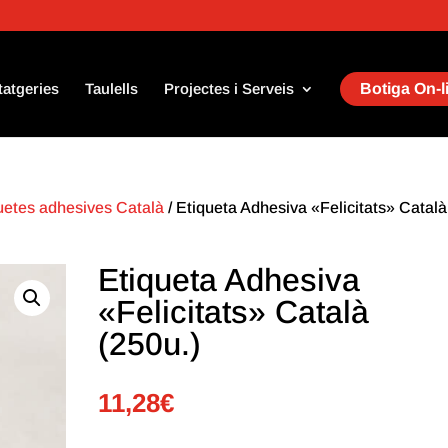
tatgeries
Taulells
Projectes i Serveis
Botiga On-l
uetes adhesives Català
/ Etiqueta Adhesiva «Felicitats» Català
Etiqueta Adhesiva
«Felicitats» Català
(250u.)
11,28
€