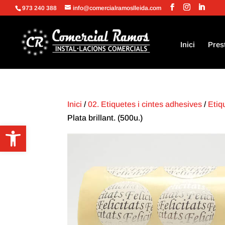
973 240 388
info@comercialramoslleida.com
Inici
Pres
Inici
/
02. Etiquetes i cintes adhesives
/
Etiq
Plata brillant. (500u.)
Obre la barra d'eines