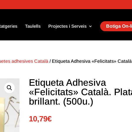
tatgeries
Taulells
Projectes i Serveis
Botiga On-l
uetes adhesives Català
/ Etiqueta Adhesiva «Felicitats» Català
Etiqueta Adhesiva
«Felicitats» Català. Plat
brillant. (500u.)
10,79
€