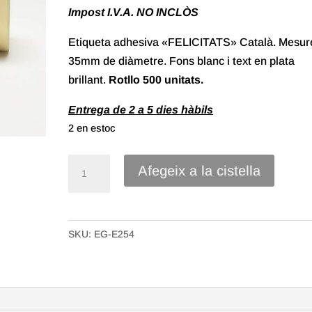
Impost I.V.A. NO INCLÒS
Etiqueta adhesiva «FELICITATS» Català. Mesur
35mm de diàmetre. Fons blanc i text en plata
brillant.
Rotllo
500 unitats.
Entrega de 2 a 5 dies hàbils
2 en estoc
quantitat
Afegeix a la cistella
de
Etiqueta
Adhesiva
SKU:
EG-E254
"Felicitats"
Català.
Plata
brillant.