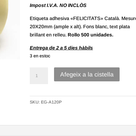
Impost I.V.A. NO INCLÒS
Etiqueta adhesiva «FELICITATS» Català. Mesur
20X20mm (ample x alt). Fons blanc, text plata
brillant en relleu.
Rollo 500 unidades.
Entrega de 2 a 5 dies hàbils
3 en estoc
quantitat
Afegeix a la cistella
de
Etiqueta
Adhesiva
SKU:
EG-A120P
"Felicitats"
petita,
Català
(500u.)