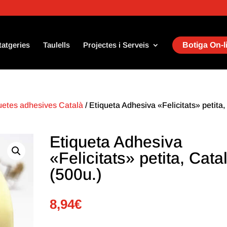
tatgeries
Taulells
Projectes i Serveis
Botiga On-l
uetes adhesives Català
/ Etiqueta Adhesiva «Felicitats» petita,
Etiqueta Adhesiva
«Felicitats» petita, Cata
(500u.)
8,94
€