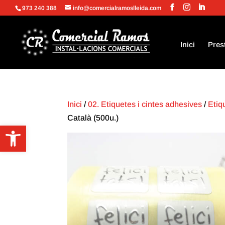
973 240 388
info@comercialramoslleida.com
Inici
Pres
Inici
/
02. Etiquetes i cintes adhesives
/
Etiq
Català (500u.)
Obre la barra d'eines