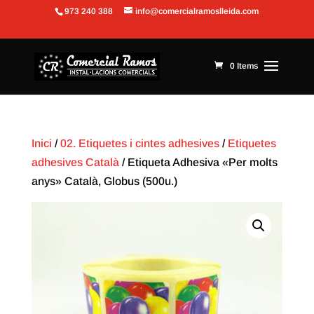
973 240 388
info@comercialramoslleida.com
Obre la barra d'eines
0 Items
Inici
/
02. Etiquetes i cintes adhesives
/
Etiquetes
adhesives Català
/ Etiqueta Adhesiva «Per molts
anys» Català, Globus (500u.)