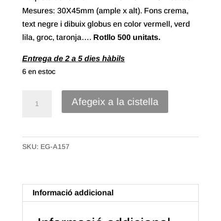
Mesures: 30X45mm (ample x alt). Fons crema,
text negre i dibuix globus en color vermell, verd
lila, groc, taronja….
Rotllo 500 unitats.
Entrega de 2 a 5 dies hàbils
6 en estoc
quantitat
Afegeix a la cistella
de
Etiqueta
Adhesiva
SKU:
EG-A157
"Per
molts
anys"
Català,
Informació addicional
Globus
(500u.)