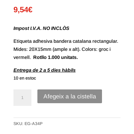
9,54
€
Impost I.V.A. NO INCLÒS
Etiqueta adhesiva bandera catalana rectangular.
Mides: 20X15mm (ample x alt). Colors: groc i
vermell.
Rotllo 1.000 unitats.
Entrega de 2 a 5 dies hàbils
10 en estoc
quantitat
Afegeix a la cistella
de
Etiqueta
Adhesiva
SKU:
EG-A34P
Sant
Jordi,