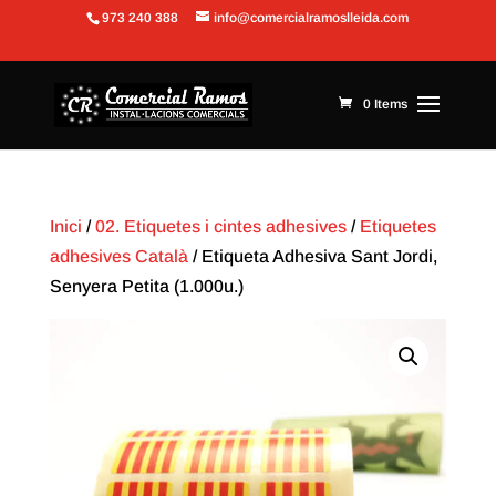
973 240 388
info@comercialramoslleida.com
Obre la barra d'eines
0 Items
Inici
/
02. Etiquetes i cintes adhesives
/
Etiquetes
adhesives Català
/ Etiqueta Adhesiva Sant Jordi,
Senyera Petita (1.000u.)