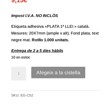
Impost I.V.A. NO INCLÒS
Etiqueta adhesiva «PLATA 1ª LLEI » català.
Mesures: 20X7mm (ample x alt). Fond plata, text
negre mat.
Rotllo
1.000 unitats.
Entrega de 2 a 5 dies hàbils
10 en estoc
quantitat
Afegeix a la cistella
de
Etiqueta
Adhesiva"Plata
SKU:
EG-C52
1ª
Llei"
Català