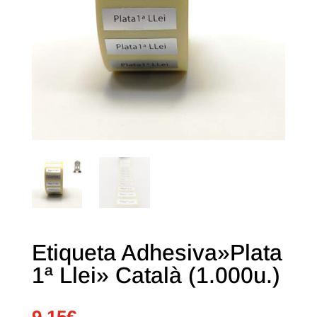
Etiqueta Adhesiva»Plata
1ª Llei» Català (1.000u.)
9,15
€