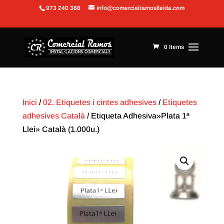
973 240 388
info@comercialramoslleida.com
Obre la barra d'eines
0 Items
Inici
/
02. Etiquetes i cintes adhesives
/
Etiquetes
adhesives Català
/ Etiqueta Adhesiva»Plata 1ª
Llei» Català (1.000u.)