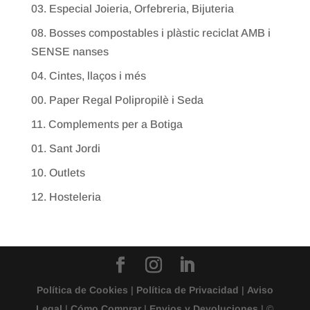
03. Especial Joieria, Orfebreria, Bijuteria
08. Bosses compostables i plàstic reciclat AMB i
SENSE nanses
04. Cintes, llaços i més
00. Paper Regal Polipropilè i Seda
11. Complements per a Botiga
01. Sant Jordi
10. Outlets
12. Hosteleria
Política de Cookies
|
Política de Privacidad
|
Aviso
Legal
|
Cómo Comprar
|
Envios y Devoluciones
| ©