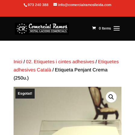
973 240 388
info@comercialramoslleida.com
Obre la barra d'eines
0 Items
Inici
/
02. Etiquetes i cintes adhesives
/
Etiquetes
adhesives Català
/ Etiqueta Penjant Crema
(250u.)
Esgotat!